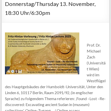
Donnerstag/Thursday 13. November,
18:30 Uhr/6:30pm
Prof. Dr.
Michael
Zach
(Universitä
t Wien)
wird im
Westflügel
des Hauptgebäudes der Humboldt-Universität, Unter den
Linden 6, 10117 Berlin, Raum 2091/92, (in englischer
Sprache) zu folgendem Thema referieren: ‚Found –Lost –Re-
discovered: Excavating ancient Sudan in (museum)
collections‘. Online-Zugang… / Online access…