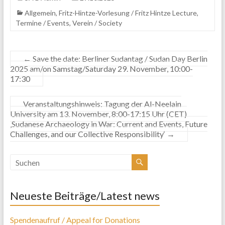
Allgemein
,
Fritz-Hintze-Vorlesung / Fritz Hintze Lecture
,
Termine / Events
,
Verein / Society
←
Save the date: Berliner Sudantag / Sudan Day Berlin
2025 am/on Samstag/Saturday 29. November, 10:00-
17:30
Veranstaltungshinweis: Tagung der Al-Neelain
University am 13. November, 8:00-17:15 Uhr (CET)
‚Sudanese Archaeology in War: Current and Events, Future
Challenges, and our Collective Responsibility‘
→
Neueste Beiträge/Latest news
Spendenaufruf / Appeal for Donations