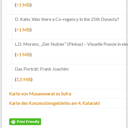
(
<1 MB
)
D. Kahn, Was there a Co-regency in the 25th Dynasty?
(
<1 MB
)
L.D. Morenz, „Der Nubier“ (Pinkas) – Visuelle Poesie in e
(
<1 MB
)
Das Porträt: Frank Joachim
(
1,5 MB
)
Karte von Musawwarat es Sufra
Karte des Konzessionsgebietes am 4. Katarakt