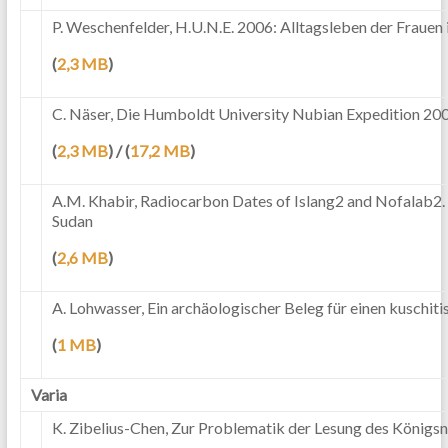
P. Weschenfelder, H.U.N.E. 2006: Alltagsleben der Frauen
(
2,3 MB
)
C. Näser, Die Humboldt University Nubian Expedition 20
(
2,3 MB
) / (
17,2 MB
)
A.M. Khabir, Radiocarbon Dates of Islang2 and Nofalab2. 
Sudan
(
2,6 MB
)
A. Lohwasser, Ein archäologischer Beleg für einen kuschi
(
1 MB
)
Varia
K. Zibelius-Chen, Zur Problematik der Lesung des Königs