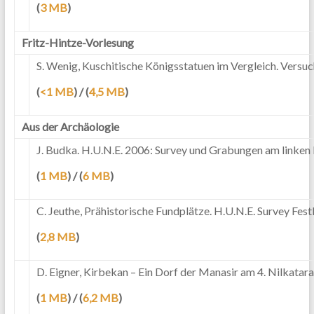
(
3 MB
)
Fritz-Hintze-Vorlesung
S. Wenig, Kuschitische Königsstatuen im Vergleich. Versuch
(
<1 MB
) / (
4,5 MB
)
Aus der Archäologie
J. Budka. H.U.N.E. 2006: Survey und Grabungen am linken 
(
1 MB
) / (
6 MB
)
C. Jeuthe, Prähistorische Fundplätze. H.U.N.E. Survey Fe
(
2,8 MB
)
D. Eigner, Kirbekan – Ein Dorf der Manasir am 4. Nilkatarakt
(
1 MB
) / (
6,2 MB
)