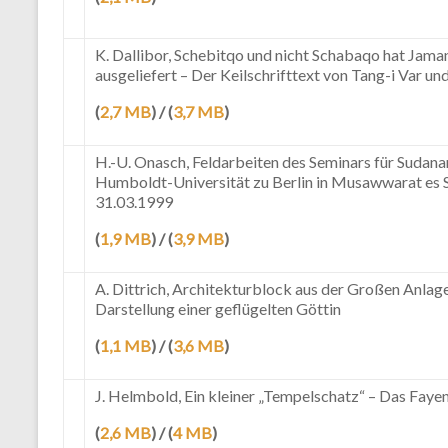
K. Dallibor, Schebitqo und nicht Schabaqo hat Jama
ausgeliefert – Der Keilschrifttext von Tang-i Var un
(
2,7 MB
) / (
3,7 MB
)
H.-U. Onasch, Feldarbeiten des Seminars für Sudan
Humboldt-Universität zu Berlin in Musawwarat es Su
31.03.1999
(
1,9 MB
) / (
3,9 MB
)
A. Dittrich, Architekturblock aus der Großen Anlag
Darstellung einer geflügelten Göttin
(
1,1 MB
) / (
3,6 MB
)
J. Helmbold, Ein kleiner „Tempelschatz“ – Das Fay
(
2,6 MB
) / (
4 MB
)