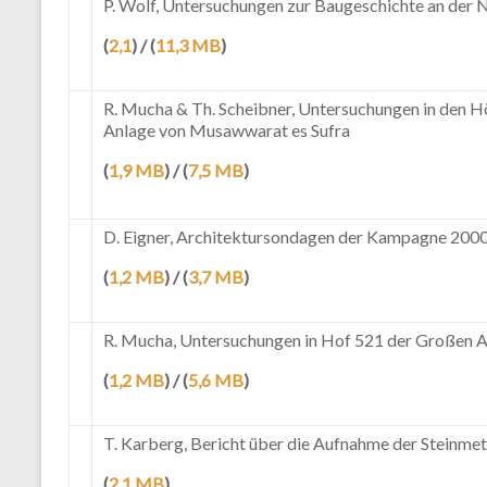
P. Wolf, Untersuchungen zur Baugeschichte an der N
(
2,1
) / (
11,3 MB
)
R. Mucha & Th. Scheibner, Untersuchungen in den H
Anlage von Musawwarat es Sufra
(
1,9 MB
) / (
7,5 MB
)
D. Eigner, Architektursondagen der Kampagne 2000
(
1,2 MB
) / (
3,7 MB
)
R. Mucha, Untersuchungen in Hof 521 der Großen 
(
1,2 MB
) / (
5,6 MB
)
T. Karberg, Bericht über die Aufnahme der Steinme
(
2,1 MB
)