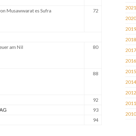
202
 von Musawwarat es Sufra
72
202
201
201
euer am Nil
80
201
201
201
88
201
201
92
201
SAG
93
201
94