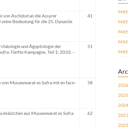
Mitt
ni von Aschdod an die Assyrer
41
d seine Bedeutung für die 25. Dynastie
Mitt
Mitt
Mitt
archäologie und Ägyptologie der
51
Mitt
fra. Fünfte Kampagne, Teil 1: 20.02. –
Arc
e von Musawwarat es Sufra mit en face-
58
202
202
202
encekästchen aus Musawwarat es Sufra
62
202
202