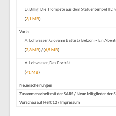
D. Billig, Die Trompete aus dem Statuentempel IID
(
3,1 MB
)
Varia
A. Lohwasser, Giovanni Battista Belzoni – Ein Abent
(
2,3 MB
) / (
6,5 MB
)
A. Lohwasser, Das Porträt
(
<1 MB
)
Neuerscheinungen
Zusammenarbeit mit der SARS / Neue Mitglieder der 
Vorschau auf Heft 12 / Impressum