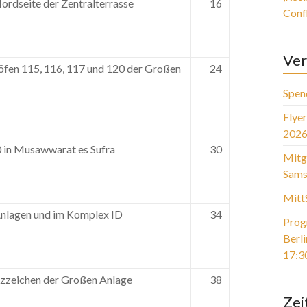
ordseite der Zentralterrasse
16
Conf
Ver
öfen 115, 116, 117 und 120 der Großen
24
Spen
Flye
2026
 in Musawwarat es Sufra
30
Mitg
Sams
Mitt
Anlagen und im Komplex ID
34
Prog
Berl
17:3
tzzeichen der Großen Anlage
38
Zei