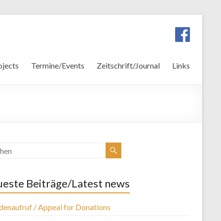
ojects
Termine/Events
Zeitschrift/Journal
Links
este Beiträge/Latest news
denaufruf / Appeal for Donations