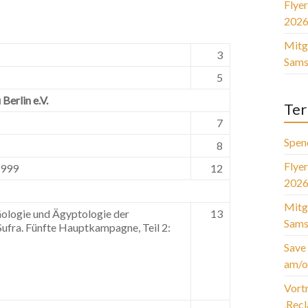
Flye
2026
Mitg
3
Sams
5
Berlin e.V.
Ter
7
Spen
8
Flye
1999
12
2026
Mitg
äologie und Ägyptologie der
13
Sams
ufra. Fünfte Hauptkampagne, Teil 2:
Save 
am/o
Vort
‚Rec