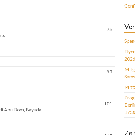
Conf
Ver
75
nts
Spen
Flye
2026
Mitg
93
Sams
Mitt
Prog
101
Berl
adi Abu Dom, Bayuda
17:3
Zei