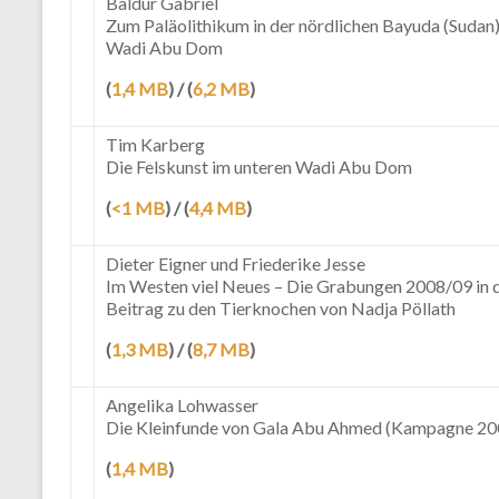
Baldur Gabriel
Zum Paläolithikum in der nördlichen Bayuda (Sudan
Wadi Abu Dom
(
1,4 MB
) / (
6,2 MB
)
Tim Karberg
Die Felskunst im unteren Wadi Abu Dom
(
<1 MB
) / (
4,4 MB
)
Dieter Eigner und Friederike Jesse
Im Westen viel Neues – Die Grabungen 2008/09 in 
Beitrag zu den Tierknochen von Nadja Pöllath
(
1,3 MB
) / (
8,7 MB
)
Angelika Lohwasser
Die Kleinfunde von Gala Abu Ahmed (Kampagne 20
(
1,4 MB
)