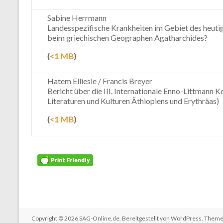
Sabine Herrmann
Landesspezifische Krankheiten im Gebiet des heuti
beim griechischen Geographen Agatharchides?
(
<1 MB
)
Hatem Elliesie / Francis Breyer
Bericht über die III. Internationale Enno-Littmann 
Literaturen und Kulturen Äthiopiens und Erythräas)
(
<1 MB
)
Copyright © 2026
SAG-Online.de
. Bereitgestellt von
WordPress
. Theme