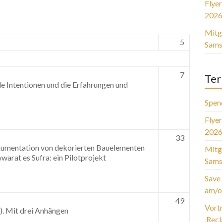
Flye
2026
Mitg
5
Sams
7
Ter
e Intentionen und die Erfahrungen und
Spen
Flye
2026
33
umentation von dekorierten Bauelementen
Mitg
rat es Sufra: ein Pilotprojekt
Sams
Save 
am/o
49
Vort
). Mit drei Anhängen
‚Rec