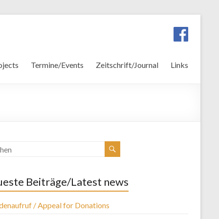
ojects
Termine/Events
Zeitschrift/Journal
Links
este Beiträge/Latest news
denaufruf / Appeal for Donations