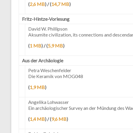
(
2,6 MB
) / (
14,7 MB
)
Fritz-Hintze-Vorlesung
David W. Phillipson
Aksumite civilization, its connections and descenda
(
1 MB
) / (
5,9 MB
)
Aus der Archäologie
Petra Weschenfelder
Die Keramik von MOG048
(
1,9 MB
)
Angelika Lohwasser
Ein archäologischer Survey an der Mündung des W
(
1,4 MB
) / (
9,6 MB
)