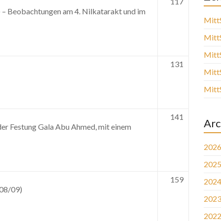
117
) – Beobachtungen am 4. Nilkatarakt und im
Mitt
Mitt
Mitt
131
Mitt
Mitt
141
Arc
der Festung Gala Abu Ahmed, mit einem
202
202
159
202
08/09)
202
202