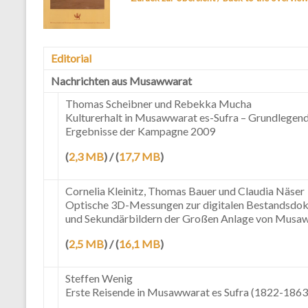
Editorial
Nachrichten aus Musawwarat
Thomas Scheibner und Rebekka Mucha
Kulturerhalt in Musawwarat es-Sufra – Grundlegend
Ergebnisse der Kampagne 2009
(
2,3 MB
) / (
17,7 MB
)
Cornelia Kleinitz, Thomas Bauer und Claudia Näser
Optische 3D-Messungen zur digitalen Bestandsdok
und Sekundärbildern der Großen Anlage von Musawwa
(
2,5 MB
) / (
16,1 MB
)
Steffen Wenig
Erste Reisende in Musawwarat es Sufra (1822-1863