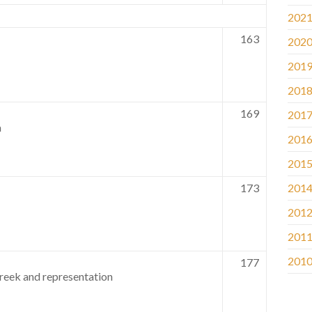
202
163
202
201
201
169
201
a
201
201
173
201
201
201
201
177
 Greek and representation