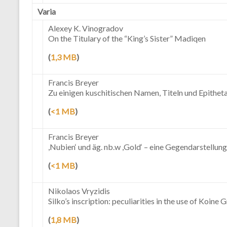
Varia
Alexey K. Vinogradov
On the Titulary of the “King’s Sister” Madiqen
(
1,3 MB
)
Francis Breyer
Zu einigen kuschitischen Namen, Titeln und Epithet
(
<1 MB
)
Francis Breyer
,Nubien‘ und äg. nb.w ,Gold‘ – eine Gegendarstellung
(
<1 MB
)
Nikolaos Vryzidis
Silko’s inscription: peculiarities in the use of Koine
(
1,8 MB
)